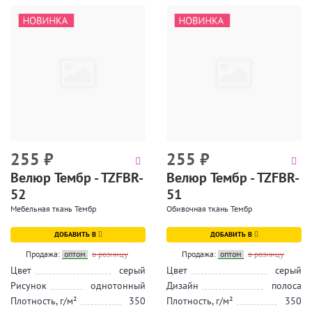
255
₽
255
₽
Велюр Тембр - TZFBR-
Велюр Тембр - TZFBR-
52
51
Мебельная ткань Тембр
Обивочная ткань Тембр
ДОБАВИТЬ В
ДОБАВИТЬ В
Продажа:
оптом
в розницу
Продажа:
оптом
в розницу
Цвет
серый
Цвет
серый
Рисунок
однотонный
Дизайн
полоса
Плотность, г/м²
350
Плотность, г/м²
350