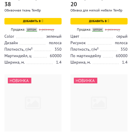
38
20
Обивочная ткань Тембр
Обивка для мягкой мебели Тембр
ДОБАВИТЬ В
ДОБАВИТЬ В
Продажа:
оптом
в розницу
Продажа:
оптом
в розницу
Color
зеленый
Цвет
серый
Дизайн
полоса
Рисунок
полоса
Плотность, г/м²
350
Плотность, г/м²
350
Мартиндейл, ц
60000
По мартиндейлу
60000
Ширина, м.
1.4
Ширина, м.
1.4