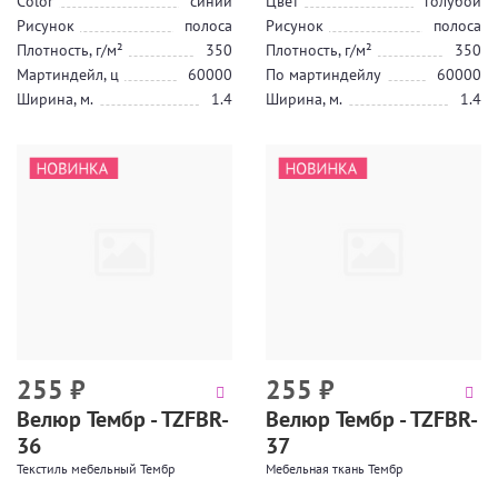
Color
синий
Цвет
голубой
Рисунок
полоса
Рисунок
полоса
Плотность, г/м²
350
Плотность, г/м²
350
Мартиндейл, ц
60000
По мартиндейлу
60000
Ширина, м.
1.4
Ширина, м.
1.4
255
₽
255
₽
Велюр Тембр - TZFBR-
Велюр Тембр - TZFBR-
36
37
Текстиль мебельный Тембр
Мебельная ткань Тембр