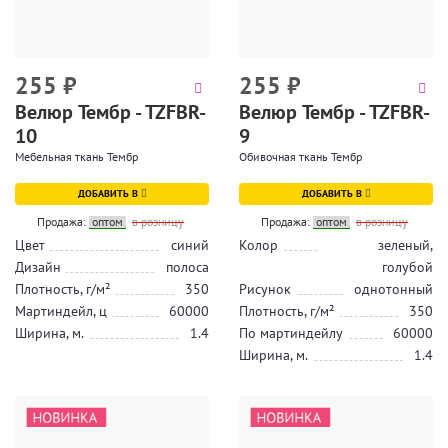
255
₽
255
₽
Велюр Тембр - TZFBR-
Велюр Тембр - TZFBR-
10
9
Мебельная ткань Тембр
Обивочная ткань Тембр
ДОБАВИТЬ В
ДОБАВИТЬ В
Продажа:
оптом
в розницу
Продажа:
оптом
в розницу
Цвет
синий
Колор
зеленый,
Дизайн
полоса
голубой
Плотность, г/м²
350
Рисунок
однотонный
Мартиндейл, ц
60000
Плотность, г/м²
350
Ширина, м.
1.4
По мартиндейлу
60000
Ширина, м.
1.4