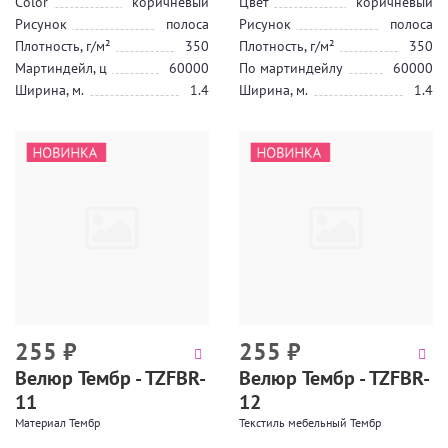
Color
коричневый
Цвет
коричневый
Рисунок
полоса
Рисунок
полоса
Плотность, г/м²
350
Плотность, г/м²
350
Мартиндейл, ц
60000
По мартиндейлу
60000
Ширина, м.
1.4
Ширина, м.
1.4
255
₽
255
₽
Велюр Тембр - TZFBR-
Велюр Тембр - TZFBR-
11
12
Материал Тембр
Текстиль мебельный Тембр