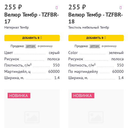
255
₽
255
₽
Велюр Тембр - TZFBR-
Велюр Тембр - TZFBR-
17
18
Материал Тембр
Текстиль мебельный Тембр
ДОБАВИТЬ В
ДОБАВИТЬ В
Продажа:
оптом
в розницу
Продажа:
оптом
в розницу
Цвет
серый
Color
зеленый
Рисунок
полоса
Рисунок
полоса
Плотность, г/м²
350
Плотность, г/м²
350
Мартиндейл, ц
60000
По мартиндейлу
60000
Ширина, м.
1.4
Ширина, м.
1.4