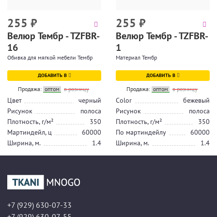
255
₽
255
₽
Велюр Тембр - TZFBR-
Велюр Тембр - TZFBR-
16
1
Обивка для мягкой мебели Тембр
Материал Тембр
ДОБАВИТЬ В
ДОБАВИТЬ В
Продажа:
оптом
в розницу
Продажа:
оптом
в розницу
Цвет
черный
Color
бежевый
Рисунок
полоса
Рисунок
полоса
Плотность, г/м²
350
Плотность, г/м²
350
Мартиндейл, ц
60000
По мартиндейлу
60000
Ширина, м.
1.4
Ширина, м.
1.4
+7 (929) 630-07-33
+7 (929) 630-07-55