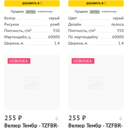
ДОБАВИТЬ В
ДОБАВИТЬ В
Продажа:
оптом
в розницу
Продажа:
оптом
в розницу
Колор
серый
Цвет
серый
Рисунок
ромб
Дизайн
полоса
Плотность, г/м²
350
Плотность, г/м²
350
Мартиндейл, ц
60000
По мартиндейлу
60000
Ширина, м.
1.4
Ширина, м.
1.4
255
₽
255
₽
Велюр Тембр - TZFBR-
Велюр Тембр - TZFBR-