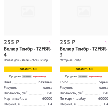
255
₽
255
₽
Велюр Тембр - TZFBR-
Велюр Тембр - TZFBR-
4
3
Обивка для мягкой мебели Тембр
Материал Тембр
ДОБАВИТЬ В
ДОБАВИТЬ В
Продажа:
оптом
в розницу
Продажа:
оптом
в розницу
Цвет
бежевый
Color
серый
Рисунок
полоса
Рисунок
полоса
Плотность, г/м²
350
Плотность, г/м²
350
Мартиндейл, ц
60000
По мартиндейлу
60000
Ширина, м.
1.4
Ширина, м.
1.4