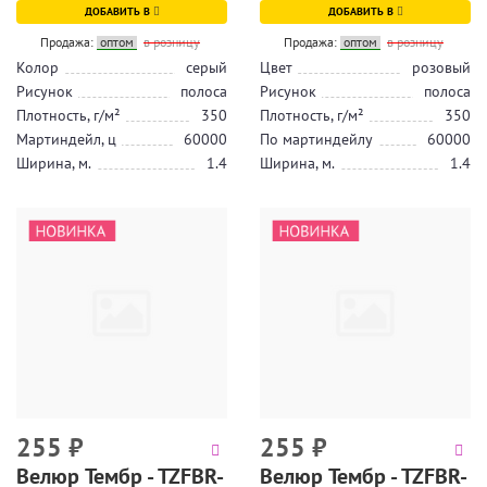
ДОБАВИТЬ В
ДОБАВИТЬ В
Продажа:
оптом
в розницу
Продажа:
оптом
в розницу
Колор
серый
Цвет
розовый
Рисунок
полоса
Рисунок
полоса
Плотность, г/м²
350
Плотность, г/м²
350
Мартиндейл, ц
60000
По мартиндейлу
60000
Ширина, м.
1.4
Ширина, м.
1.4
255
₽
255
₽
Велюр Тембр - TZFBR-
Велюр Тембр - TZFBR-