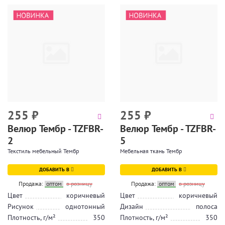
255
₽
255
₽
Велюр Тембр - TZFBR-
Велюр Тембр - TZFBR-
2
5
Текстиль мебельный Тембр
Мебельная ткань Тембр
ДОБАВИТЬ В
ДОБАВИТЬ В
Продажа:
оптом
в розницу
Продажа:
оптом
в розницу
Цвет
коричневый
Цвет
коричневый
Рисунок
однотонный
Дизайн
полоса
Плотность, г/м²
350
Плотность, г/м²
350