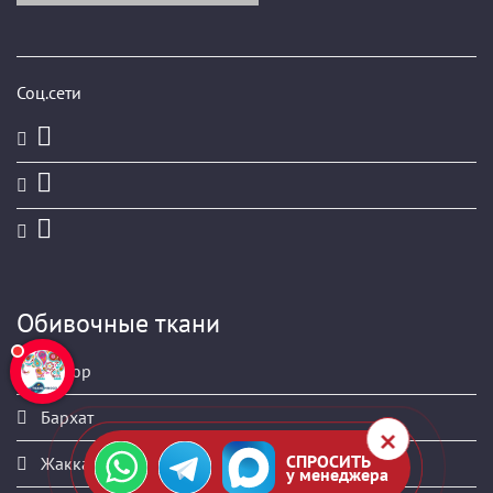
Соц.сети
Обивочные ткани
Велюр
Бархат
СПРОСИТЬ
Жаккард
у менеджера