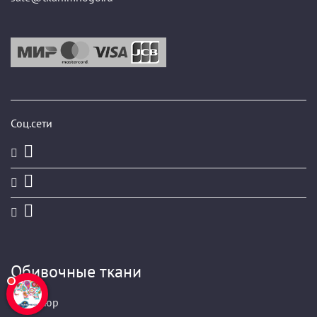
Соц.сети
Обивочные ткани
Велюр