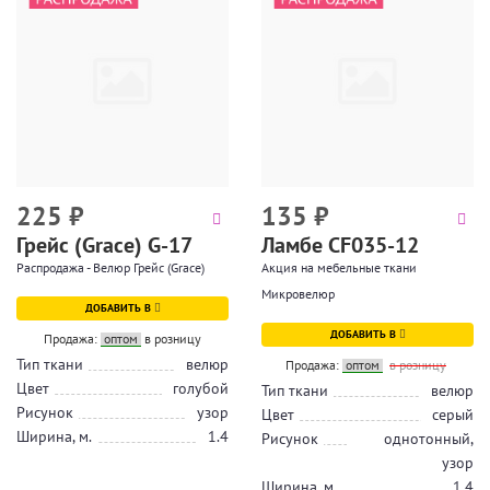
225
₽
135
₽
Грейс (Grace) G-17
Ламбе CF035-12
Распродажа - Велюр Грейс (Grace)
Акция на мебельные ткани
Микровелюр
ДОБАВИТЬ В
ДОБАВИТЬ В
Продажа:
оптом
в розницу
Тип ткани
велюр
Продажа:
оптом
в розницу
Цвет
голубой
Тип ткани
велюр
Рисунок
узор
Цвет
серый
Ширина, м.
1.4
Рисунок
однотонный,
узор
Ширина, м.
1.4