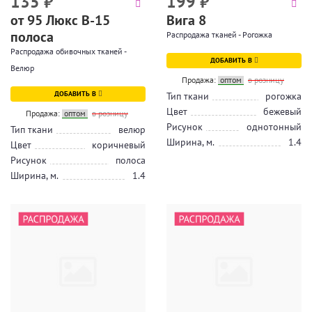
135
₽
199
₽
от 95 Люкс В-15
Вига 8
полоса
Распродажа тканей - Рогожка
Распродажа обивочных тканей -
ДОБАВИТЬ В
Велюр
Продажа:
оптом
в розницу
ДОБАВИТЬ В
Тип ткани
рогожка
Цвет
бежевый
Продажа:
оптом
в розницу
Рисунок
однотонный
Тип ткани
велюр
Ширина, м.
1.4
Цвет
коричневый
Рисунок
полоса
Ширина, м.
1.4