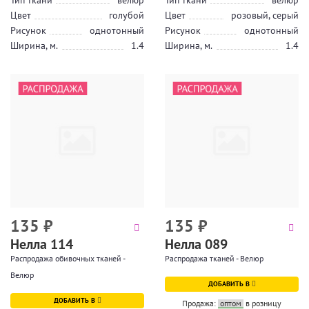
Тип ткани
велюр
Тип ткани
велюр
Цвет
голубой
Цвет
розовый, серый
Рисунок
однотонный
Рисунок
однотонный
Ширина, м.
1.4
Ширина, м.
1.4
135
₽
135
₽
Нелла 114
Нелла 089
Распродажа обивочных тканей -
Распродажа тканей - Велюр
Велюр
ДОБАВИТЬ В
ДОБАВИТЬ В
Продажа:
оптом
в розницу