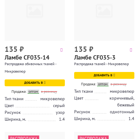
135
₽
135
₽
Ламбе CF035-14
Ламбе CF035-3
Распродажа обивочных тканей -
Распродажа тканей - Микровелюр
Микровелюр
ДОБАВИТЬ В
ДОБАВИТЬ В
Продажа:
оптом
в розницу
Тип ткани
микровелюр
Продажа:
оптом
в розницу
Цвет
коричневый,
Тип ткани
микровелюр
бежевый
Цвет
серый
Рисунок
однотонный
Рисунок
узор
Ширина, м.
1.4
Ширина, м.
1.4