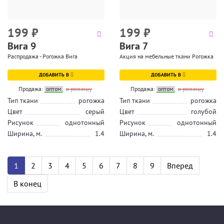
199
₽
199
₽
Вига 9
Вига 7
Распродажа - Рогожка Вига
Акция на мебельные ткани Рогожка
ДОБАВИТЬ В
ДОБАВИТЬ В
Продажа:
оптом
в розницу
Продажа:
оптом
в розницу
Тип ткани
рогожка
Тип ткани
рогожка
Цвет
серый
Цвет
голубой
Рисунок
однотонный
Рисунок
однотонный
Ширина, м.
1.4
Ширина, м.
1.4
1
2
3
4
5
6
7
8
9
Вперед
В конец