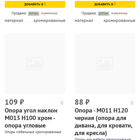
ДОБАВИТЬ В
ДОБАВИТЬ В
Продажа:
оптом
в розницу
Продажа:
оптом
в розницу
материал
хромированные
материал
хромированные
109
₽
88
₽
Опора угол наклон
Опора - М011 Н120
М013 Н100 хром -
черная (опора для
опора угловые
дивана, для кровати,
для кресла)
Опоры мебельные хромированные
Опоры для мебели металлические