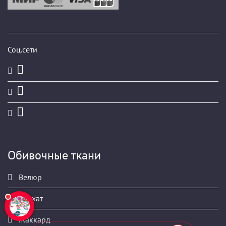
Соц.сети
Обивочные ткани
Велюр
Бархат
Жаккард